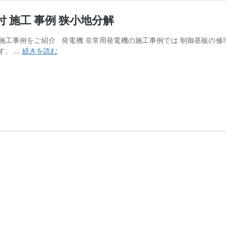
 施工 事例 狭小地分解
の施工事例をご紹介 発電機 非常用発電機の施工事例では 制御基板の
【愛
す。 …
続きを読む
知
県】
非
常
用
発
電
機
入
れ
替
え
更
新
据
付