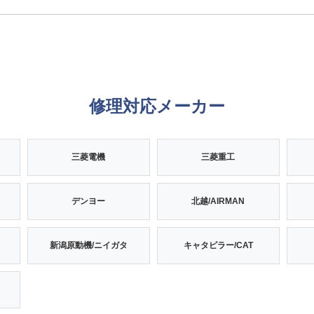
修理対応メーカー
三菱電機
三菱重工
デンヨー
北越/AIRMAN
新潟原動機/ニイガタ
キャタピラー/CAT