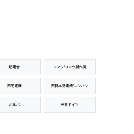
明電舎
コマツ/コマツ製作所
西芝電機
西日本発電機/ニシハツ
ボルボ
三井ドイツ