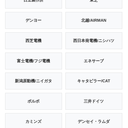
日立製作所
東芝
デンヨー
北越/AIRMAN
西芝電機
西日本発電機/ニシハツ
富士電機/フジ電機
エネサーブ
新潟原動機/ニイガタ
キャタピラー/CAT
ボルボ
三井ドイツ
カミンズ
デンセイ・ラムダ