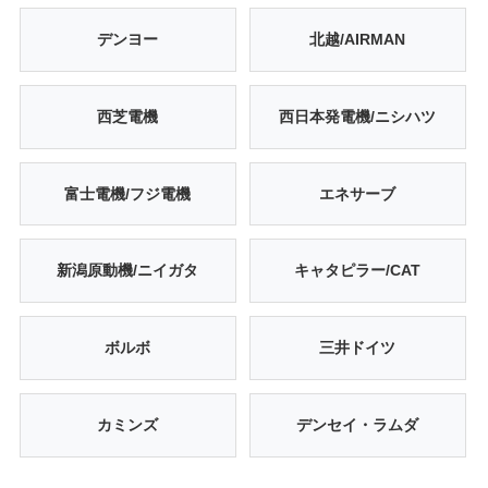
デンヨー
北越/AIRMAN
西芝電機
西日本発電機/ニシハツ
富士電機/フジ電機
エネサーブ
新潟原動機/ニイガタ
キャタピラー/CAT
ボルボ
三井ドイツ
カミンズ
デンセイ・ラムダ