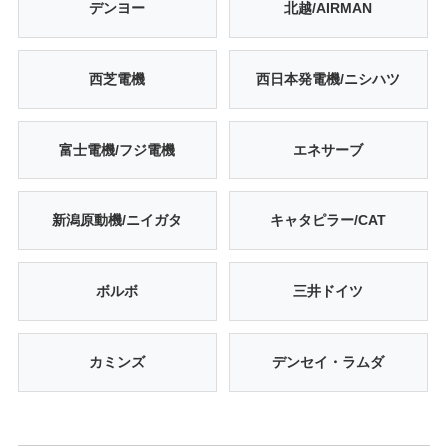
デンヨー
北越/AIRMAN
西芝電機
西日本発電機/ニシハツ
富士電機/フジ電機
エネサーブ
新潟原動機/ニイガタ
キャタピラー/CAT
ボルボ
三井ドイツ
カミンズ
デンセイ・ラムダ