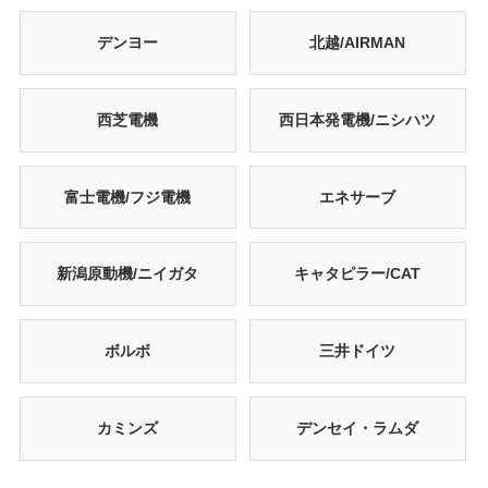
デンヨー
北越/AIRMAN
西芝電機
西日本発電機/ニシハツ
富士電機/フジ電機
エネサーブ
新潟原動機/ニイガタ
キャタピラー/CAT
ボルボ
三井ドイツ
カミンズ
デンセイ・ラムダ