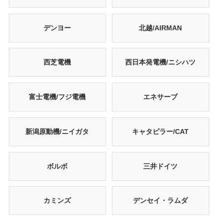
デンヨー
北越/AIRMAN
西芝電機
西日本発電機/ニシハツ
富士電機/フジ電機
エネサーブ
新潟原動機/ニイガタ
キャタピラー/CAT
ボルボ
三井ドイツ
カミンズ
デンセイ・ラムダ