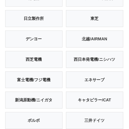
日立製作所
東芝
デンヨー
北越/AIRMAN
西芝電機
西日本発電機/ニシハツ
富士電機/フジ電機
エネサーブ
新潟原動機/ニイガタ
キャタピラー/CAT
ボルボ
三井ドイツ