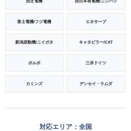
西芝電機
西日本発電機/ニシハツ
富士電機/フジ電機
エネサーブ
新潟原動機/ニイガタ
キャタピラー/CAT
ボルボ
三井ドイツ
カミンズ
デンセイ・ラムダ
対応エリア：全国