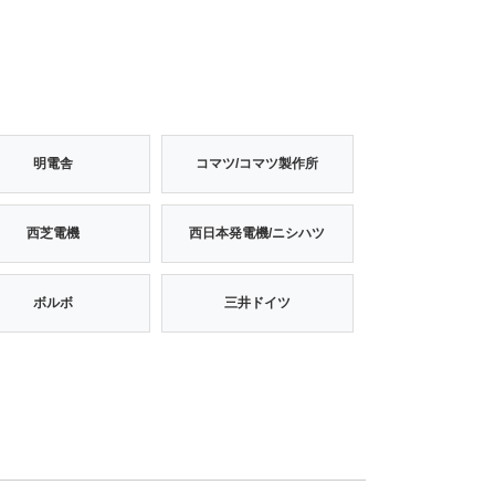
明電舎
コマツ/コマツ製作所
西芝電機
西日本発電機/ニシハツ
ボルボ
三井ドイツ