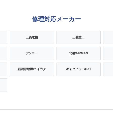
修理対応メーカー
三菱電機
三菱重工
デンヨー
北越/AIRMAN
新潟原動機/ニイガタ
キャタピラー/CAT