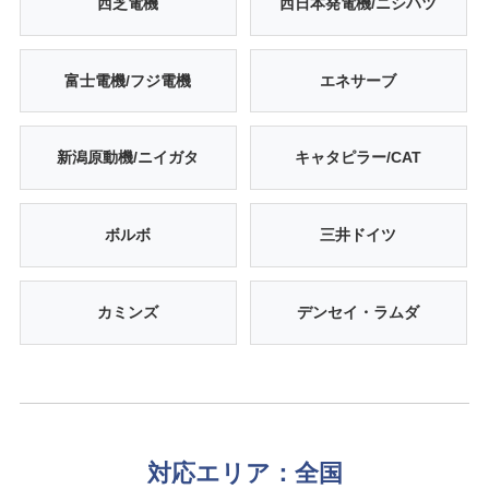
西芝電機
西日本発電機/ニシハツ
富士電機/フジ電機
エネサーブ
新潟原動機/ニイガタ
キャタピラー/CAT
ボルボ
三井ドイツ
カミンズ
デンセイ・ラムダ
対応エリア：全国