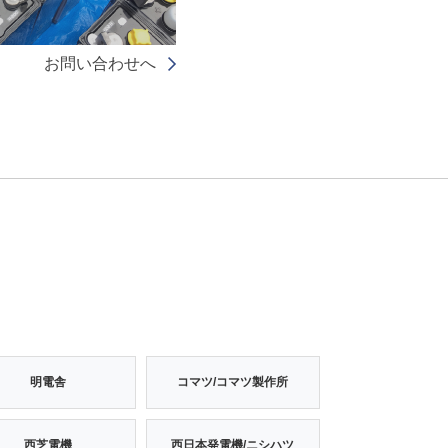
お問い合わせへ
明電舎
コマツ/コマツ製作所
西芝電機
西日本発電機/ニシハツ