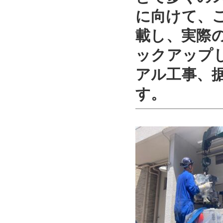
に向けて、
載し、実際
ックアップ
アル工事、
す。