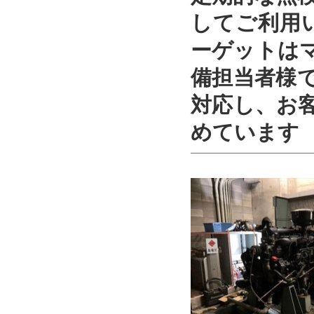
してご利用
ーゲットは
備担当者様
対応し、お
めています