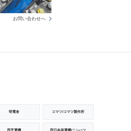
お問い合わせへ
明電舎
コマツ/コマツ製作所
西芝電機
西日本発電機/ニシハツ