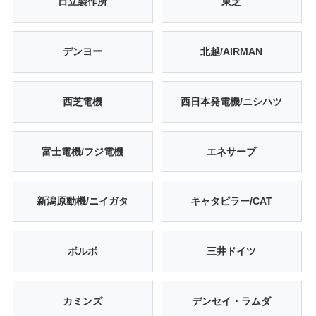
日立製作所
東芝
デンヨー
北越/AIRMAN
西芝電機
西日本発電機/ニシハツ
富士電機/フジ電機
エネサーブ
新潟原動機/ニイガタ
キャタピラー/CAT
ボルボ
三井ドイツ
カミンズ
デンセイ・ラムダ