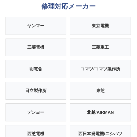
修理対応メーカー
ヤンマー
東京電機
三菱電機
三菱重工
明電舎
コマツ/コマツ製作所
日立製作所
東芝
デンヨー
北越/AIRMAN
西芝電機
西日本発電機/ニシハツ