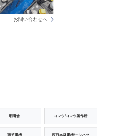
お問い合わせへ
明電舎
コマツ/コマツ製作所
西芝電機
西日本発電機/ニシハツ