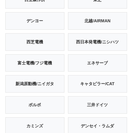
デンヨー
北越/AIRMAN
西芝電機
西日本発電機/ニシハツ
富士電機/フジ電機
エネサーブ
新潟原動機/ニイガタ
キャタピラー/CAT
ボルボ
三井ドイツ
カミンズ
デンセイ・ラムダ