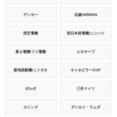
デンヨー
北越/AIRMAN
西芝電機
西日本発電機/ニシハツ
富士電機/フジ電機
エネサーブ
新潟原動機/ニイガタ
キャタピラー/CAT
ボルボ
三井ドイツ
カミンズ
デンセイ・ラムダ