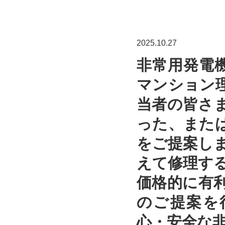
2025.10.27
非常用発電
マンション
当者の皆さ
った、また
をご提案し
えて修理す
価格的に有
のご提案を
心・安全な