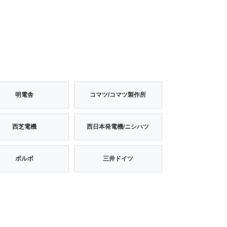
明電舎
コマツ/コマツ製作所
西芝電機
西日本発電機/ニシハツ
ボルボ
三井ドイツ