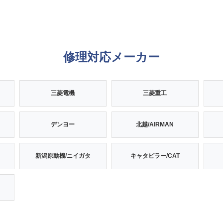
修理対応メーカー
三菱電機
三菱重工
デンヨー
北越/AIRMAN
新潟原動機/ニイガタ
キャタピラー/CAT