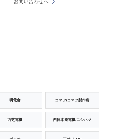
お問い合わせへ
明電舎
コマツ/コマツ製作所
西芝電機
西日本発電機/ニシハツ