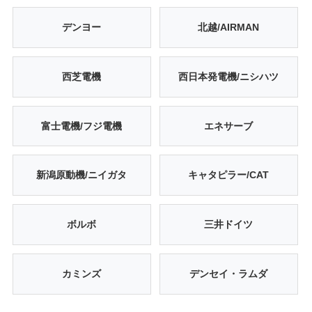
デンヨー
北越/AIRMAN
西芝電機
西日本発電機/ニシハツ
富士電機/フジ電機
エネサーブ
新潟原動機/ニイガタ
キャタピラー/CAT
ボルボ
三井ドイツ
カミンズ
デンセイ・ラムダ