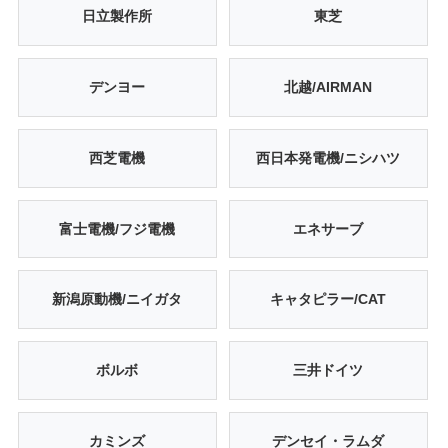
日立製作所
東芝
デンヨー
北越/AIRMAN
西芝電機
西日本発電機/ニシハツ
富士電機/フジ電機
エネサーブ
新潟原動機/ニイガタ
キャタピラー/CAT
ボルボ
三井ドイツ
カミンズ
デンセイ・ラムダ