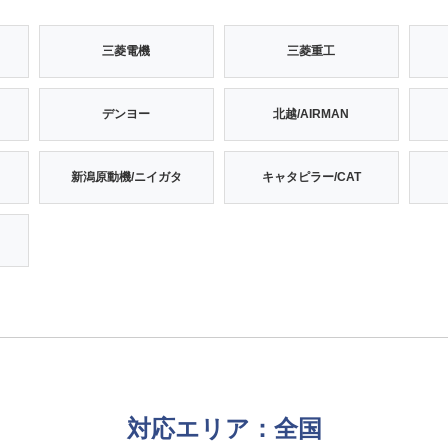
三菱電機
三菱重工
デンヨー
北越/AIRMAN
新潟原動機/ニイガタ
キャタピラー/CAT
対応エリア：全国