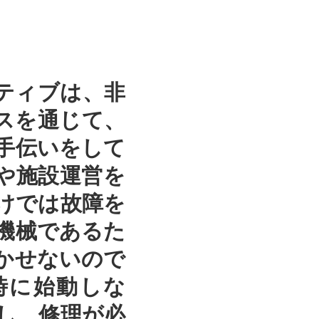
ティブは、非
スを通じて、
お手伝いをして
や施設運営を
けでは故障を
機械であるた
かせないので
時に始動しな
し、修理が必