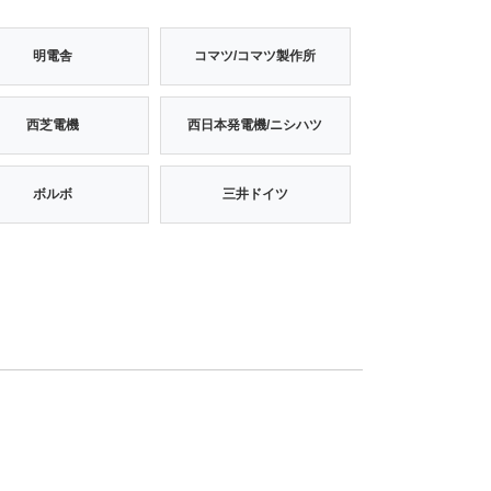
明電舎
コマツ/コマツ製作所
西芝電機
西日本発電機/ニシハツ
ボルボ
三井ドイツ