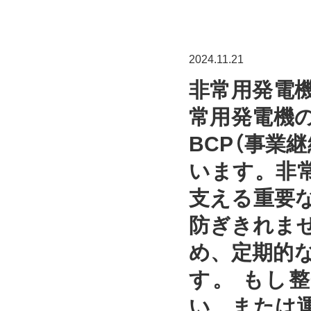
2024.11.21
非常用発電
常用発電機
BCP（事業
います。非
支える重要
防ぎきれま
め、定期的
す。 もし
い、または