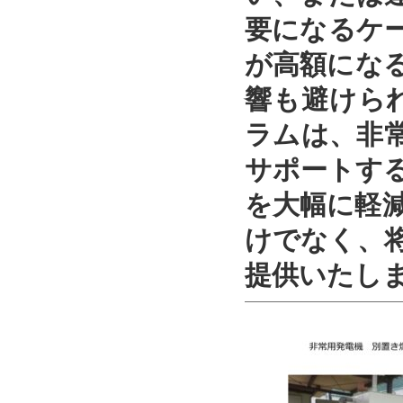
要になるケ
が高額にな
響も避けら
ラムは、非
サポートす
を大幅に軽
けでなく、
提供いたし