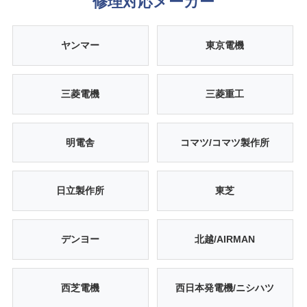
修理対応メーカー
ヤンマー
東京電機
三菱電機
三菱重工
明電舎
コマツ/コマツ製作所
日立製作所
東芝
デンヨー
北越/AIRMAN
西芝電機
西日本発電機/ニシハツ