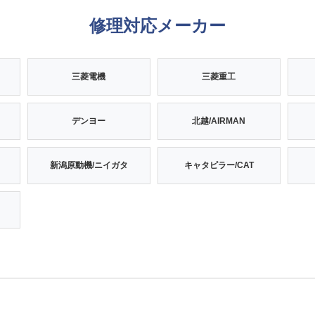
修理対応メーカー
三菱電機
三菱重工
デンヨー
北越/AIRMAN
新潟原動機/ニイガタ
キャタピラー/CAT