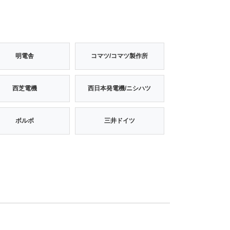
明電舎
コマツ/コマツ製作所
西芝電機
西日本発電機/ニシハツ
ボルボ
三井ドイツ