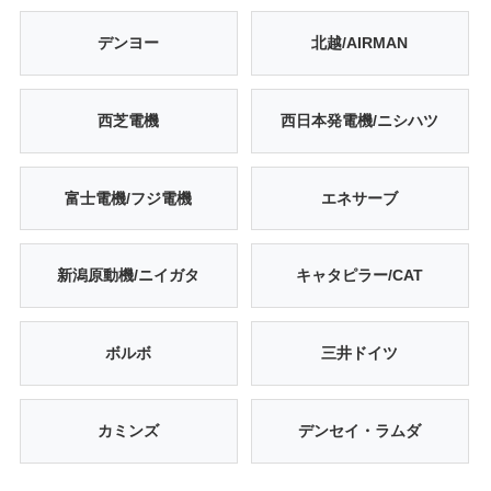
デンヨー
北越/AIRMAN
西芝電機
西日本発電機/ニシハツ
富士電機/フジ電機
エネサーブ
新潟原動機/ニイガタ
キャタピラー/CAT
ボルボ
三井ドイツ
カミンズ
デンセイ・ラムダ