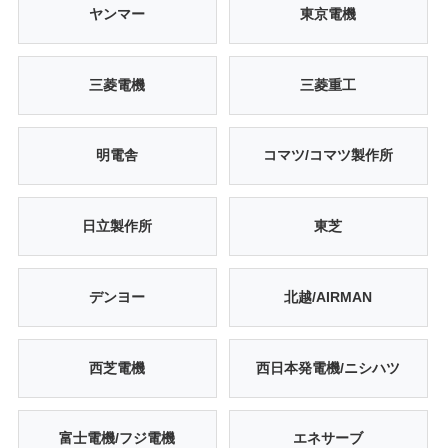
ヤンマー
東京電機
三菱電機
三菱重工
明電舎
コマツ/コマツ製作所
日立製作所
東芝
デンヨー
北越/AIRMAN
西芝電機
西日本発電機/ニシハツ
富士電機/フジ電機
エネサーブ