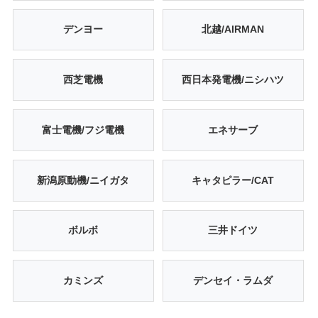
デンヨー
北越/AIRMAN
西芝電機
西日本発電機/ニシハツ
富士電機/フジ電機
エネサーブ
新潟原動機/ニイガタ
キャタピラー/CAT
ボルボ
三井ドイツ
カミンズ
デンセイ・ラムダ