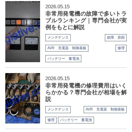
2026.05.15
非常用発電機の故障で多いトラ
ブルランキング｜専門会社が実
例をもとに解説
メンテナンス
故障 原因
AVR 充電器 制御基板
修理
バッテリー 蓄電池
2026.05.15
非常用発電機の修理費用はいく
らかかる？専門会社が相場を解
説
メンテナンス
AVR 充電器 制御基板
修理
バッテリー 蓄電池