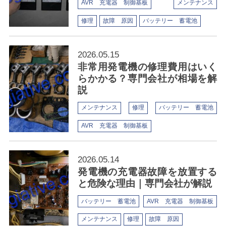
AVR 充電器 制御基板
メンテナンス
修理
故障 原因
バッテリー 蓄電池
2026.05.15
非常用発電機の修理費用はいく
らかかる？専門会社が相場を解
説
メンテナンス
修理
バッテリー 蓄電池
AVR 充電器 制御基板
2026.05.14
発電機の充電器故障を放置する
と危険な理由｜専門会社が解説
バッテリー 蓄電池
AVR 充電器 制御基板
メンテナンス
修理
故障 原因