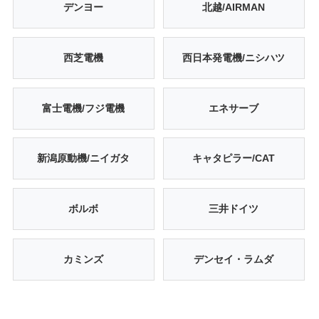
デンヨー
北越/AIRMAN
西芝電機
西日本発電機/ニシハツ
富士電機/フジ電機
エネサーブ
新潟原動機/ニイガタ
キャタピラー/CAT
ボルボ
三井ドイツ
カミンズ
デンセイ・ラムダ