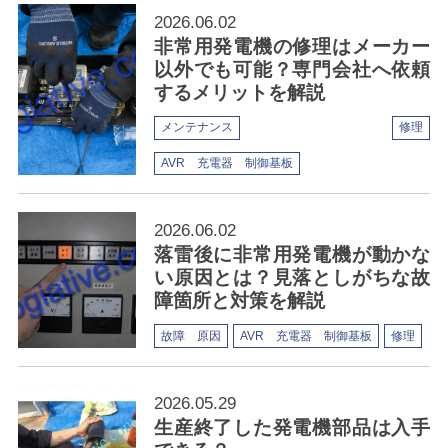
2026.06.02
非常用発電機の修理はメーカー
以外でも可能？専門会社へ依頼
するメリットを解説
メンテナンス
修理
AVR 充電器 制御基板
2026.06.02
落雷後に非常用発電機が動かな
い原因とは？見落としがちな故
障箇所と対策を解説
故障 原因
AVR 充電器 制御基板
修理
2026.05.29
生産終了した発電機部品は入手