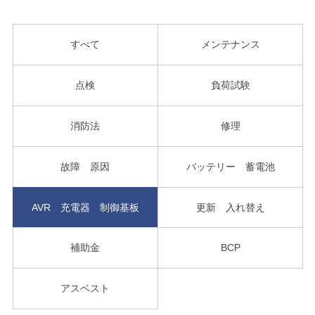
すべて
メンテナンス
点検
負荷試験
消防法
修理
故障 原因
バッテリー 蓄電池
AVR 充電器 制御基板
更新 入れ替え
補助金
BCP
アスベスト