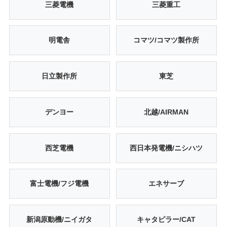
三菱電機
三菱重工
明電舎
コマツ/コマツ製作所
日立製作所
東芝
デンヨー
北越/AIRMAN
西芝電機
西日本発電機/ニシハツ
富士電機/フジ電機
エネサーブ
新潟原動機/ニイガタ
キャタピラー/CAT