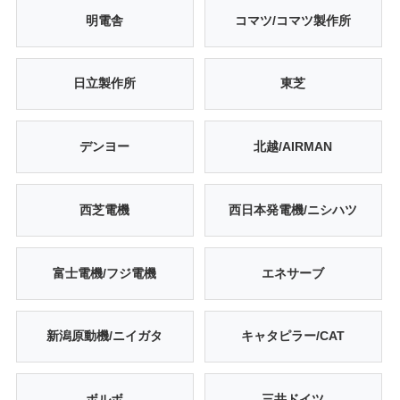
明電舎
コマツ/コマツ製作所
日立製作所
東芝
デンヨー
北越/AIRMAN
西芝電機
西日本発電機/ニシハツ
富士電機/フジ電機
エネサーブ
新潟原動機/ニイガタ
キャタピラー/CAT
ボルボ
三井ドイツ