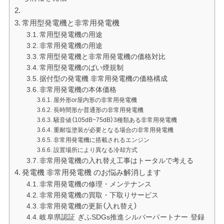
常用型発電機と非常用発電機
常用型発電機の用途
非常用発電機の用途
常用型発電機と非常用発電機の価格対比
常用型発電機のばい煙規制
据付型の発電機 非常用発電機の価格構成
非常用発電機の本体価格
屋外形or屋内形の非常用発電機
長時間形か普通形の非常用発電機
騒音値（105dB~75dB）3種類ある非常用発電機
重耐塩塗装が必要となる場合の非常用発電機
非常用発電機に搭載されるエンジン
設置場所により異なる冷却方式
非常用発電機の入れ替え工事はトータルで考える
発電機 非常用発電機 のお悩み解消します
非常用発電機の修理・メンテナンス
非常用発電機の買取・下取りサービス
非常用発電機の更新（入れ替え）
岐阜県認証 ぎふSDGs推進シルバーパートナー 登録