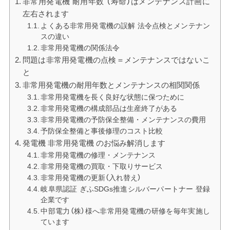
非常用発電機 耐用年数 （寿命）はメンテナンス計画に
左右されます
よくある非常用発電機の誤解 法令点検とメンテナン
スの違い
非常用発電機の関係法令
問題は非常用発電機の点検＝メンテナンスではないこ
と
非常用発電機の耐用年数とメンテナンスの相関関係
非常用発電機を長く良好な状態に保つために
非常用発電機の構成部品は生産終了がある
非常用発電機の予防保全整備・メンテナンスの費用
予防保全整備と事後修理のコスト比較
発電機 非常用発電機 のお悩み解消します
非常用発電機の修理・メンテナンス
非常用発電機の買取・下取りサービス
非常用発電機の更新（入れ替え）
岐阜県認証 ぎふSDGs推進シルバーパートナー 登録
企業です
中部電力（株）様へ非常用発電機の研修を毎年実施し
ています