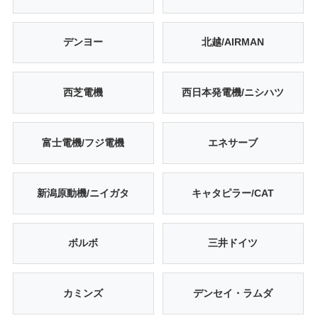
デンヨー
北越/AIRMAN
西芝電機
西日本発電機/ニシハツ
富士電機/フジ電機
エネサーブ
新潟原動機/ニイガタ
キャタピラー/CAT
ボルボ
三井ドイツ
カミンズ
デンセイ・ラムダ